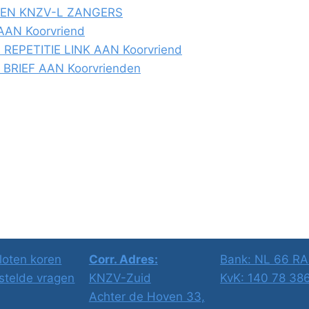
GEN KNZV-L ZANGERS
AAN Koorvriend
 REPETITIE LINK AAN Koorvriend
BRIEF AAN Koorvrienden
loten koren
Corr. Adres:
Bank: NL 66 R
stelde vragen
KNZV-Zuid
KvK: 140 78 38
Achter de Hoven 33,