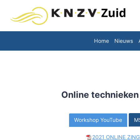
Doorgaan
naar
inhoud
Home
Nieuws
Online technieken
Workshop YouTube
M
2021 ONLINE ZIN