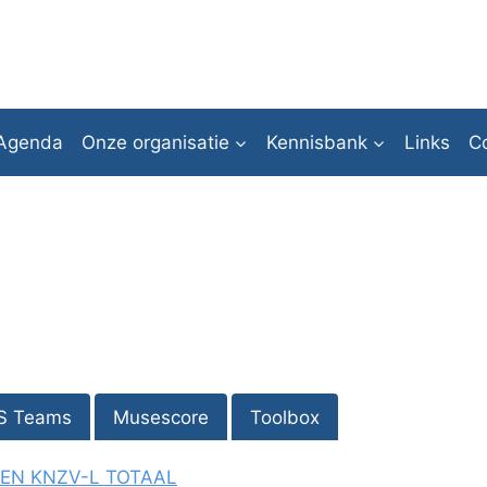
Agenda
Onze organisatie
Kennisbank
Links
C
S Teams
Musescore
Toolbox
GEN KNZV-L TOTAAL